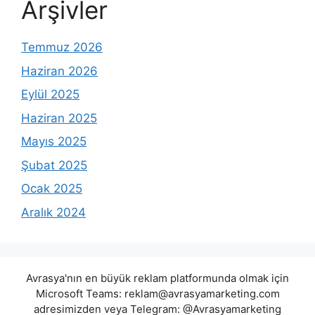
Arşivler
Temmuz 2026
Haziran 2026
Eylül 2025
Haziran 2025
Mayıs 2025
Şubat 2025
Ocak 2025
Aralık 2024
Avrasya'nın en büyük reklam platformunda olmak için
Microsoft Teams:
reklam@avrasyamarketing.com
adresimizden veya Telegram: @Avrasyamarketing