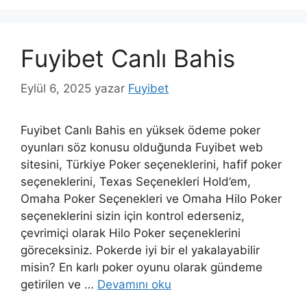
Fuyibet Canlı Bahis
Eylül 6, 2025
yazar
Fuyibet
Fuyibet Canlı Bahis en yüksek ödeme poker
oyunları söz konusu olduğunda Fuyibet web
sitesini, Türkiye Poker seçeneklerini, hafif poker
seçeneklerini, Texas Seçenekleri Hold’em,
Omaha Poker Seçenekleri ve Omaha Hilo Poker
seçeneklerini sizin için kontrol ederseniz,
çevrimiçi olarak Hilo Poker seçeneklerini
göreceksiniz. Pokerde iyi bir el yakalayabilir
misin? En karlı poker oyunu olarak gündeme
getirilen ve …
Devamını oku