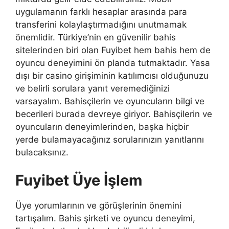
uygulamanın farklı hesaplar arasında para
transferini kolaylaştırmadığını unutmamak
önemlidir. Türkiye’nin en güvenilir bahis
sitelerinden biri olan Fuyibet hem bahis hem de
oyuncu deneyimini ön planda tutmaktadır. Yasa
dışı bir casino girişiminin katılımcısı olduğunuzu
ve belirli sorulara yanıt veremediğinizi
varsayalım. Bahisçilerin ve oyuncuların bilgi ve
becerileri burada devreye giriyor. Bahisçilerin ve
oyuncuların deneyimlerinden, başka hiçbir
yerde bulamayacağınız sorularınızın yanıtlarını
bulacaksınız.
Fuyibet Üye İşlem
Üye yorumlarının ve görüşlerinin önemini
tartışalım. Bahis şirketi ve oyuncu deneyimi,