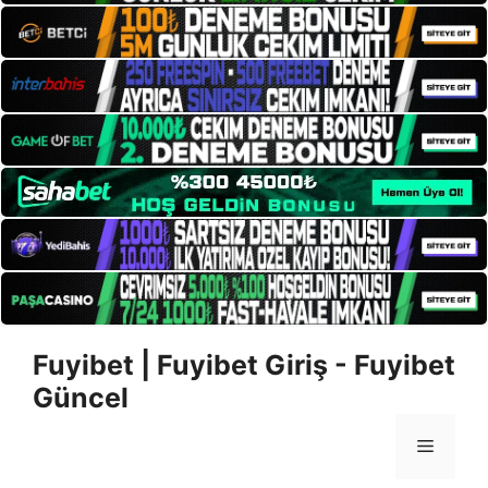
İçeriğe
Fuyibet | Fuyibet Giriş - Fuyibet
atla
Güncel
Menü