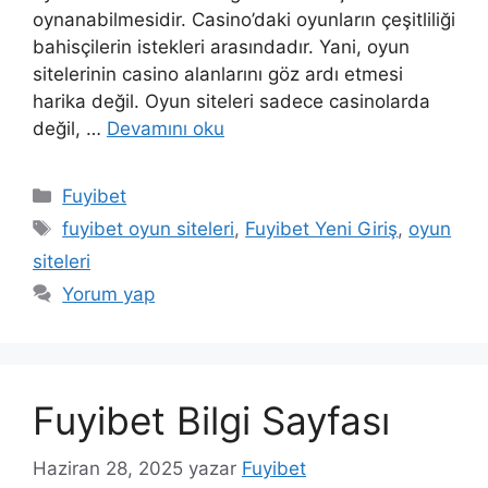
oynanabilmesidir. Casino’daki oyunların çeşitliliği
bahisçilerin istekleri arasındadır. Yani, oyun
sitelerinin casino alanlarını göz ardı etmesi
harika değil. Oyun siteleri sadece casinolarda
değil, …
Devamını oku
Kategoriler
Fuyibet
Etiketler
fuyibet oyun siteleri
,
Fuyibet Yeni Giriş
,
oyun
siteleri
Yorum yap
Fuyibet Bilgi Sayfası
Haziran 28, 2025
yazar
Fuyibet