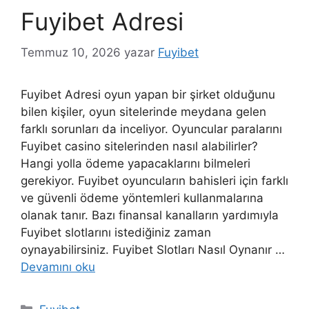
Fuyibet Adresi
Temmuz 10, 2026
yazar
Fuyibet
Fuyibet Adresi oyun yapan bir şirket olduğunu
bilen kişiler, oyun sitelerinde meydana gelen
farklı sorunları da inceliyor. Oyuncular paralarını
Fuyibet casino sitelerinden nasıl alabilirler?
Hangi yolla ödeme yapacaklarını bilmeleri
gerekiyor. Fuyibet oyuncuların bahisleri için farklı
ve güvenli ödeme yöntemleri kullanmalarına
olanak tanır. Bazı finansal kanalların yardımıyla
Fuyibet slotlarını istediğiniz zaman
oynayabilirsiniz. Fuyibet Slotları Nasıl Oynanır …
Devamını oku
Kategoriler