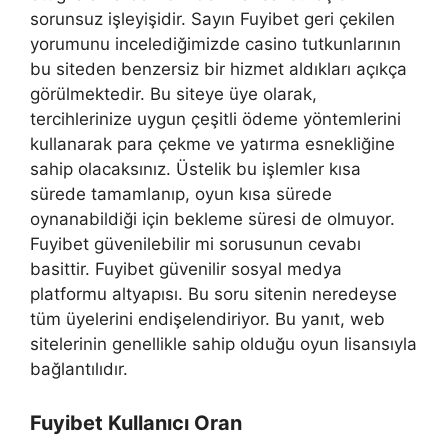
sorunsuz işleyişidir. Sayın Fuyibet geri çekilen
yorumunu incelediğimizde casino tutkunlarının
bu siteden benzersiz bir hizmet aldıkları açıkça
görülmektedir. Bu siteye üye olarak,
tercihlerinize uygun çeşitli ödeme yöntemlerini
kullanarak para çekme ve yatırma esnekliğine
sahip olacaksınız. Üstelik bu işlemler kısa
sürede tamamlanıp, oyun kısa sürede
oynanabildiği için bekleme süresi de olmuyor.
Fuyibet güvenilebilir mi sorusunun cevabı
basittir. Fuyibet güvenilir sosyal medya
platformu altyapısı. Bu soru sitenin neredeyse
tüm üyelerini endişelendiriyor. Bu yanıt, web
sitelerinin genellikle sahip olduğu oyun lisansıyla
bağlantılıdır.
Fuyibet Kullanıcı Oran