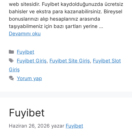
web sitesidir. Fuyibet kaydolduğunuzda ücretsiz
bahisler ve ekstra para kazanabilirsiniz. Bireysel
bonuslarınızı alıp hesaplarınız arasında
taşıyabilmeniz için bazı şartları yerine …
Devamını oku
Kategoriler
Fuyibet
Etiketler
Fuyibet Giriş
,
Fuyibet Site Giriş
,
Fuyibet Slot
Giriş
Yorum yap
Fuyibet
Haziran 26, 2026
yazar
Fuyibet