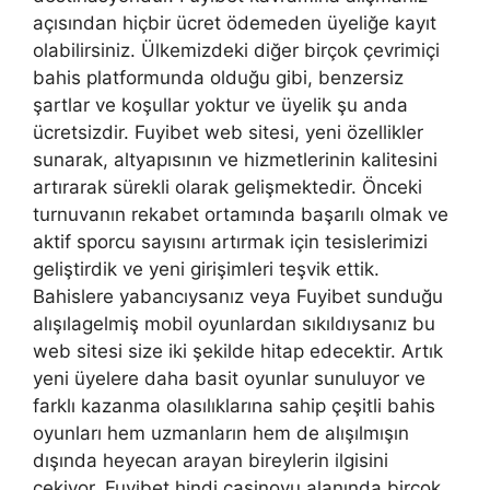
açısından hiçbir ücret ödemeden üyeliğe kayıt
olabilirsiniz. Ülkemizdeki diğer birçok çevrimiçi
bahis platformunda olduğu gibi, benzersiz
şartlar ve koşullar yoktur ve üyelik şu anda
ücretsizdir. Fuyibet web sitesi, yeni özellikler
sunarak, altyapısının ve hizmetlerinin kalitesini
artırarak sürekli olarak gelişmektedir. Önceki
turnuvanın rekabet ortamında başarılı olmak ve
aktif sporcu sayısını artırmak için tesislerimizi
geliştirdik ve yeni girişimleri teşvik ettik.
Bahislere yabancıysanız veya Fuyibet sunduğu
alışılagelmiş mobil oyunlardan sıkıldıysanız bu
web sitesi size iki şekilde hitap edecektir. Artık
yeni üyelere daha basit oyunlar sunuluyor ve
farklı kazanma olasılıklarına sahip çeşitli bahis
oyunları hem uzmanların hem de alışılmışın
dışında heyecan arayan bireylerin ilgisini
çekiyor. Fuyibet hindi casinoyu alanında birçok