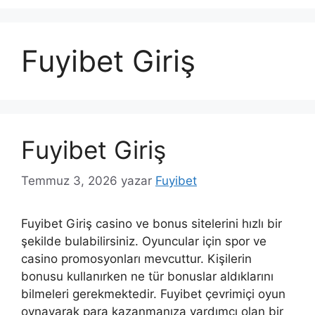
Fuyibet Giriş
Fuyibet Giriş
Temmuz 3, 2026
yazar
Fuyibet
Fuyibet Giriş casino ve bonus sitelerini hızlı bir
şekilde bulabilirsiniz. Oyuncular için spor ve
casino promosyonları mevcuttur. Kişilerin
bonusu kullanırken ne tür bonuslar aldıklarını
bilmeleri gerekmektedir. Fuyibet çevrimiçi oyun
oynayarak para kazanmanıza yardımcı olan bir