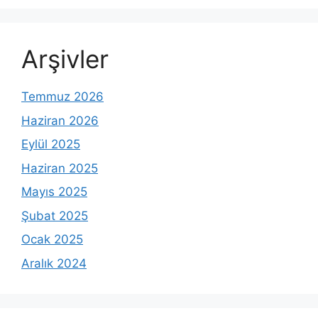
Arşivler
Temmuz 2026
Haziran 2026
Eylül 2025
Haziran 2025
Mayıs 2025
Şubat 2025
Ocak 2025
Aralık 2024