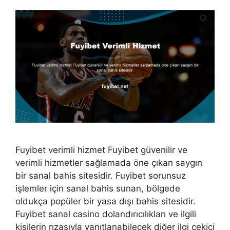
Fuyibet verimli hizmet Fuyibet güvenilir ve
verimli hizmetler sağlamada öne çıkan saygın
bir sanal bahis sitesidir. Fuyibet sorunsuz
işlemler için sanal bahis sunan, bölgede
oldukça popüler bir yasa dışı bahis sitesidir.
Fuyibet sanal casino dolandırıcılıkları ve ilgili
kişilerin rızasıyla yanıtlanabilecek diğer ilgi çekici