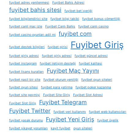
fuyibet adres yenilenmesi
Fuyibet Bahis Adresi
fuyibet bahis sitesi
fuyibet bet i̇çeriği
fuyibet bilgilendirici site
fuyibet bilgi takibi
fuyibet bonus cömertliği
fuyibet canli maç izle
Fuyibet Canlı Bahis
fuyibet canlı casino
fuyibet com
fuyibet casino oyunları adil mi
Fuyibet Giriş
fuyibet destek bilgileri
fuyibet girisi
fuyibet giriş adresi
fuyibet giriş adresi
fuyibet güncel adresi
fuyibet instagram
fuyibet i̇letişim desteği
fuyibet kalitesi
Fuyibet Maç Yayını
fuyibet lisans kuralları
fuyibet nasil bir site
fuyibet oturum yeniliği
fuyibet oyun siteleri
fuyibet oyun sitesi
fuyibet para yatirma
fuyibet poker kazanma
fuyibet site geçmişi
Fuyibet Site Giriş
Fuyibet Slot Adresi
Fuyibet Telegram
Fuyibet Slot Giriş
Fuyibet Twitter
fuyibet veri kullanımı
fuyibet web kullanıcıları
Fuyibet Yeni Giriş
fuyibet yasak durumu
fuyibet üyelik
fuyibet şikayet yorumları
kayit fuyibet
oyun siteleri