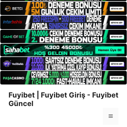
İçeriğe
Fuyibet | Fuyibet Giriş - Fuyibet
atla
Güncel
Menü