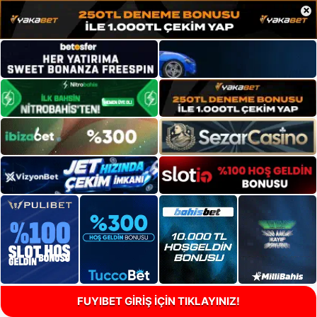
×
FUYIBET GİRİŞ İÇİN TIKLAYINIZ!