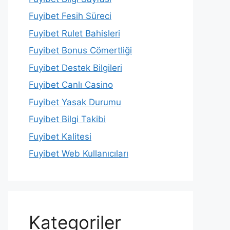
Fuyibet Fesih Süreci
Fuyibet Rulet Bahisleri
Fuyibet Bonus Cömertliği
Fuyibet Destek Bilgileri
Fuyibet Canlı Casino
Fuyibet Yasak Durumu
Fuyibet Bilgi Takibi
Fuyibet Kalitesi
Fuyibet Web Kullanıcıları
Kategoriler