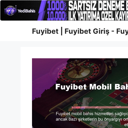
İçeriğe
Fuyibet | Fuyibet Giriş - F
atla